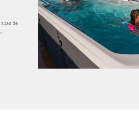
s spas de
a