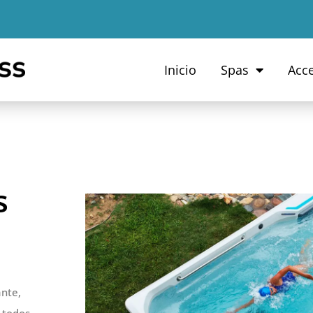
Inicio
Spas
Acc
s
ante,