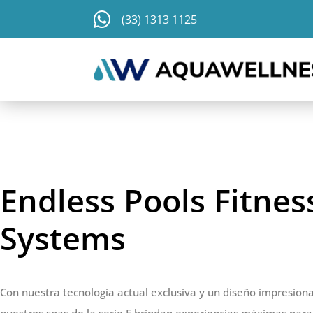
Skip
(33) 1313 1125
to
content
Endless Pools Fitnes
Systems
Con nuestra tecnología actual exclusiva y un diseño impresion