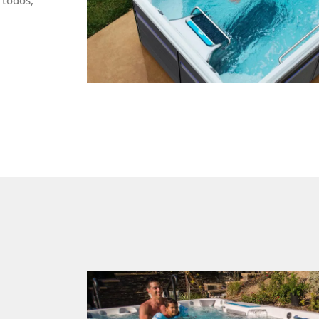
 todos,
e