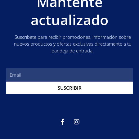
Mantente
actualizado
Suscríbete para recibir promociones, información sobre
nuevos productos y ofertas exclusivas directamente a tu
bandeja de entrada.
Email
SUSCRIBIR
F
I
a
n
c
s