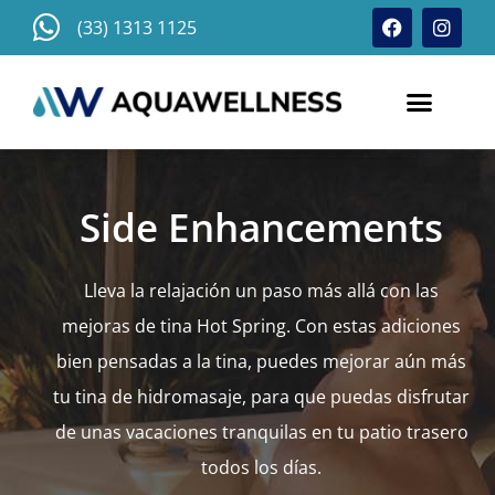
Skip
F
I
(33) 1313 1125
a
n
to
c
s
content
e
t
b
a
o
g
o
r
k
a
m
Side Enhancements
Lleva la relajación un paso más allá con las
mejoras de tina Hot Spring. Con estas adiciones
bien pensadas a la tina, puedes mejorar aún más
tu tina de hidromasaje, para que puedas disfrutar
de unas vacaciones tranquilas en tu patio trasero
todos los días.